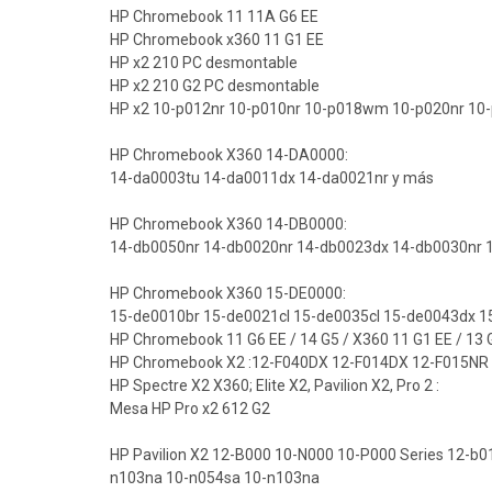
HP Chromebook 11 11A G6 EE
HP Chromebook x360 11 G1 EE
HP x2 210 PC desmontable
HP x2 210 G2 PC desmontable
HP x2 10-p012nr 10-p010nr 10-p018wm 10-p020nr 10
HP Chromebook X360 14-DA0000:
14-da0003tu 14-da0011dx 14-da0021nr y más
HP Chromebook X360 14-DB0000:
14-db0050nr 14-db0020nr 14-db0023dx 14-db0030nr 
HP Chromebook X360 15-DE0000:
15-de0010br 15-de0021cl 15-de0035cl 15-de0043dx
HP Chromebook 11 G6 EE / 14 G5 / X360 11 G1 EE / 13 
HP Chromebook X2 :12-F040DX 12-F014DX 12-F015NR
HP Spectre X2 X360; Elite X2, Pavilion X2, Pro 2 :
Mesa HP Pro x2 612 G2
HP Pavilion X2 12-B000 10-N000 10-P000 Series 12-
n103na 10-n054sa 10-n103na