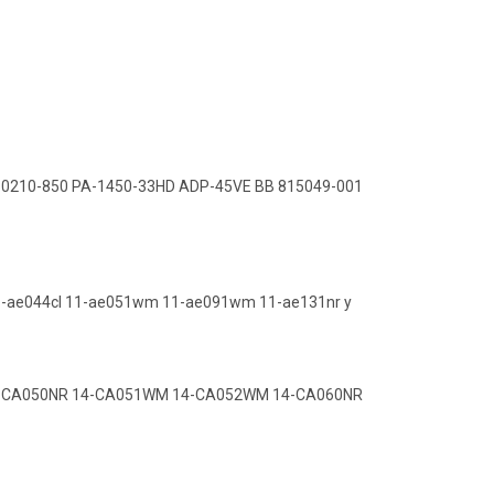
60210-850 PA-1450-33HD ADP-45VE BB 815049-001
11-ae044cl 11-ae051wm 11-ae091wm 11-ae131nr y
4-CA050NR 14-CA051WM 14-CA052WM 14-CA060NR