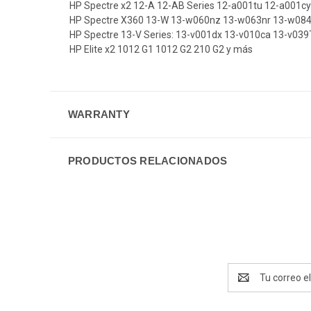
HP Spectre x2 12-A 12-AB Series 12-a001tu 12-a001c
HP Spectre X360 13-W 13-w060nz 13-w063nr 13-w08
HP Spectre 13-V Series: 13-v001dx 13-v010ca 13-v03
HP Elite x2 1012 G1 1012 G2 210 G2 y más
WARRANTY
PRODUCTOS RELACIONADOS
Dirección
de
correo