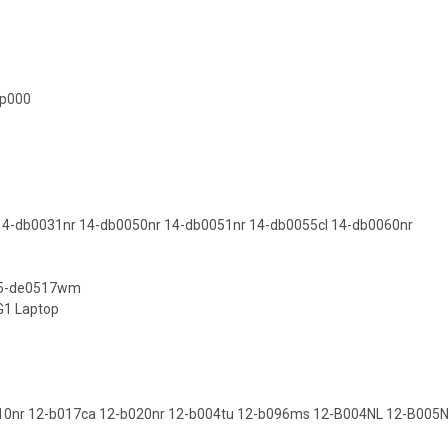
-p000
14-db0031nr 14-db0050nr 14-db0051nr 14-db0055cl 14-db0060nr
 15-de0517wm
G1 Laptop
b010nr 12-b017ca 12-b020nr 12-b004tu 12-b096ms 12-B004NL 12-B005