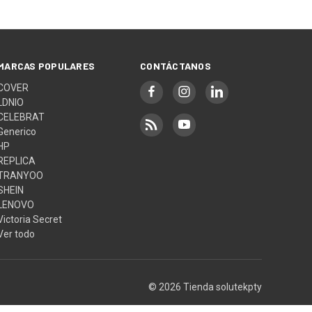
MARCAS POPULARES
CONTÁCTANOS
COVER
LDNIO
CELEBRAT
Generico
HP
REPLICA
TRANYOO
SHEIN
LENOVO
Victoria Secret
Ver todo
© 2026 Tienda solutekpty