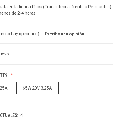
ata en la tienda física (Transistmica, frente a Petroautos)
menos de 2-4 horas
ún no hay opiniones)
Escribe una opinión
uevo
ATTS:
.25A
65W 20V 3.25A
ACTUALES:
4