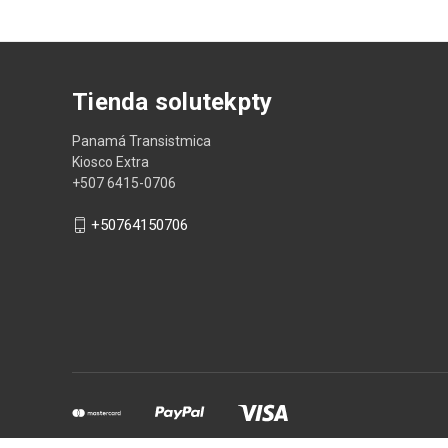
electrónico
Tienda solutekpty
Panamá Transistmica
Kiosco Extra
+507 6415-0706
+50764150706