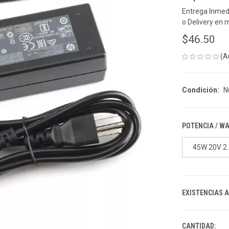
Entrega Inmedi
o Delivery en 
$46.50
(A
Condición:
N
POTENCIA / W
45W 20V 2
EXISTENCIAS 
CANTIDAD: