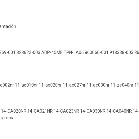
mentación
769-001 828622-003 ADP-45ME TPN-LA06 860066-001 918338-003 8
e002nr 11-ae010nr 11-ae020nr 11-ae027nr 11-ae030nr 11-ze040nr 
 14-CA020NR 14-CA021NR 14-CA023NR 14-CA030NR 14-CA040NR 1
 y más